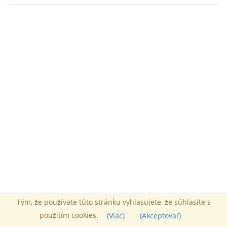
Tým, že používate túto stránku vyhlasujete, že súhlasíte s
Správca :
Tony Mackay
použitím cookies.
Poháňaný Chamilo
© 2026
(Viac)
(Akceptovať)