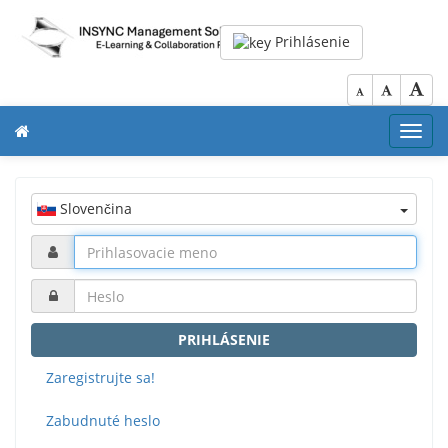
Prihlásenie
Toggl
navig
Slovenčina
PRIHLÁSENIE
Zaregistrujte sa!
Zabudnuté heslo