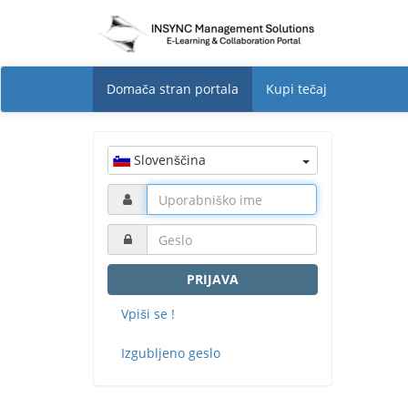
Domača stran portala
Kupi tečaj
Slovenščina
PRIJAVA
Vpiši se !
Izgubljeno geslo